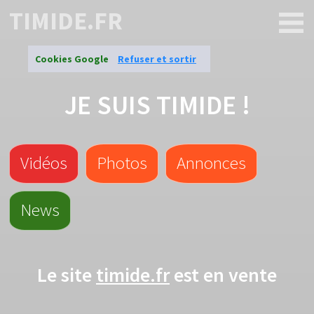
TIMIDE.FR
Cookies Google
Refuser et sortir
JE SUIS TIMIDE !
Vidéos
Photos
Annonces
News
Le site
timide.fr
est en vente